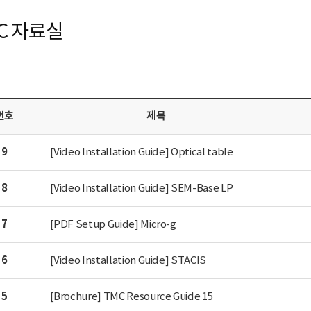
C 자료실
번호
제목
9
[Video Installation Guide] Optical table
8
[Video Installation Guide] SEM-Base LP
7
[PDF Setup Guide] Micro-g
6
[Video Installation Guide] STACIS
5
[Brochure] TMC Resource Guide 15