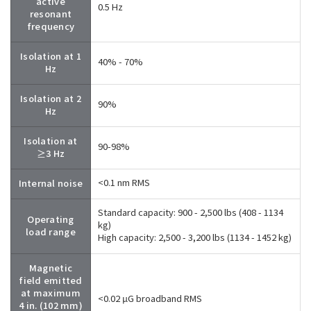
active
0.5 Hz
resonant
frequency
Isolation at 1
40% - 70%
Hz
Isolation at 2
90%
Hz
Isolation at
90-98%
≥3 Hz
Internal noise
<0.1 nm RMS
Standard capacity: 900 - 2,500 lbs (408 - 1134
Operating
kg)
load range
High capacity: 2,500 - 3,200 lbs (1134 - 1452 kg)
Magnetic
field emitted
at maximum
<0.02 μG broadband RMS
4 in. (102 mm)