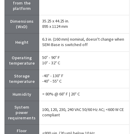
from the
platform
Dimensions
35.25 x 44.25 in.
(WxD)
895 x 1124 mm
6.3 in. (160 mm) nominal, doesn't change when
Height
SEM-Base is switched off
Operating
50° - 90° F
temperature
10° - 32° C
Storage
-40° - 130° F
temperature
-40° - 55° C
Humidity
< 80% @ 68° F | 20° C
System
100, 120, 230, 240 VAC 50/60 Hz AC; <600 W CE
power
compliant
requirements
Floor
<800 μin. (20 μm) below 10 Hz