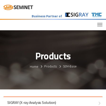
Business Partner of
Tog
Products
Home
Products
SEM-Base
SIGRAY (X-ray Analysis Solution)